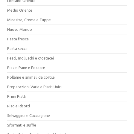
Lontano Oriente
Medio Oriente
Minestre, Creme e Zuppe
Nuovo Mondo
Pasta fresca
Pasta secca
Pesci, molluschi e crostacei
Pizze, Pane e Focacce
Pollame e animali da cortile
Preparazioni Varie e Piatti Unici
Primi Piatti
Riso e Risotti
Selvaggina e Cacciagione
Sformati e sufflè