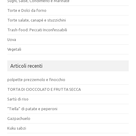
Sughi, Salse, Condimenti e Marinate
Torte e Dolci da forno
Torte salate, canapé e stuzzichini
Trash-food: Peccati Inconfessabili
Uova
Vegetali
Articoli recenti
polpette prezzemolo e finocchio
TORTA DI CIOCCOLATO E FRUTTA SECCA
Sartù di riso
“Tiella” di patate e peperoni
Gazpachuelo
Kuku sabzi