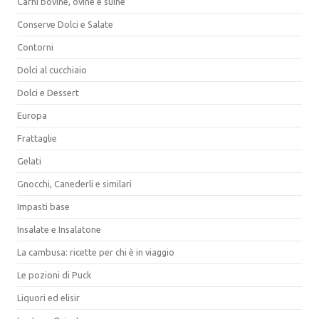
Carni bovine, ovine e suine
Conserve Dolci e Salate
Contorni
Dolci al cucchiaio
Dolci e Dessert
Europa
Frattaglie
Gelati
Gnocchi, Canederli e similari
Impasti base
Insalate e Insalatone
La cambusa: ricette per chi è in viaggio
Le pozioni di Puck
Liquori ed elisir