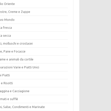
io Oriente
estre, Creme e Zuppe
vo Mondo
ta fresca
ta secca
i, molluschi e crostacei
ze, Pane e Focacce
ame e animali da cortile
arazioni Varie e Piatti Unici
i Piatti
 e Risotti
vaggina e Cacciagione
mati e sufflè
i, Salse, Condimenti e Marinate