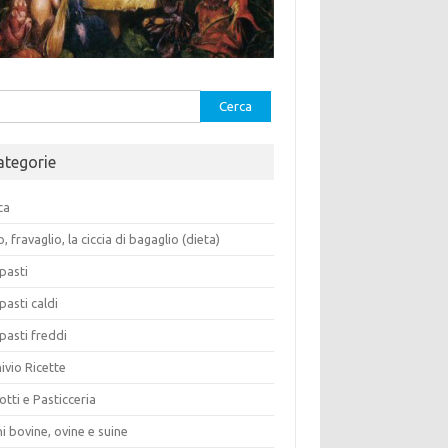
rca
ategorie
ca
o, fravaglio, la ciccia di bagaglio (dieta)
pasti
pasti caldi
pasti freddi
ivio Ricette
otti e Pasticceria
i bovine, ovine e suine