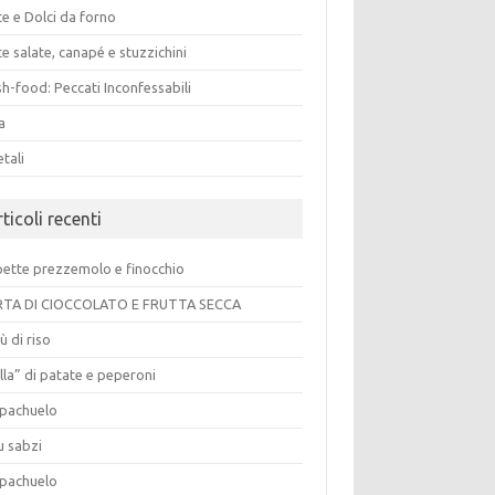
e e Dolci da forno
e salate, canapé e stuzzichini
h-food: Peccati Inconfessabili
a
tali
ticoli recenti
pette prezzemolo e finocchio
TA DI CIOCCOLATO E FRUTTA SECCA
ù di riso
lla” di patate e peperoni
pachuelo
u sabzi
pachuelo