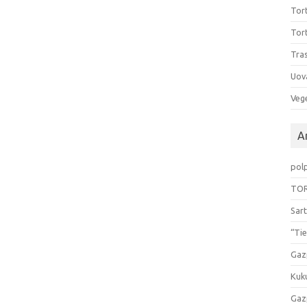
Tort
Tort
Tras
Uov
Vege
Ar
pol
TOR
Sart
“Tie
Gaz
Kuk
Gaz