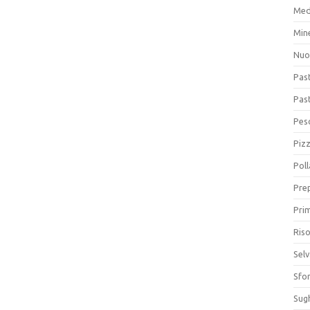
Med
Min
Nuo
Pas
Pas
Pesc
Piz
Poll
Prep
Prim
Riso
Sel
Sfor
Sugh