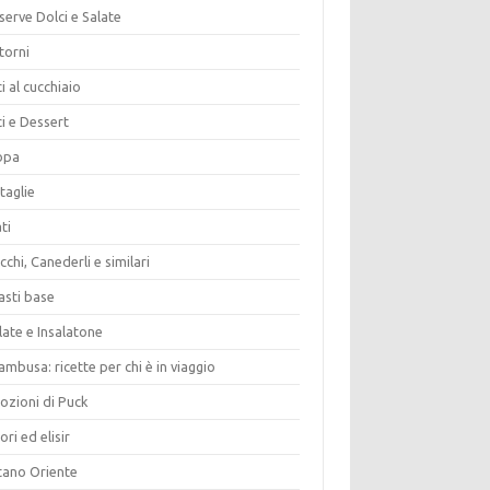
erve Dolci e Salate
torni
i al cucchiaio
i e Dessert
opa
taglie
ti
chi, Canederli e similari
asti base
late e Insalatone
ambusa: ricette per chi è in viaggio
ozioni di Puck
ori ed elisir
tano Oriente