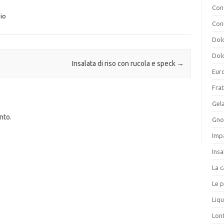
Cons
gio
Con
Dolc
Dolc
Insalata di riso con rucola e speck
→
Eur
Frat
Gela
nto.
Gnoc
Imp
Insa
La c
Le p
Liqu
Lon