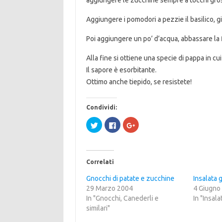
aggiungere le zucchine sempre a tocchi gros
Aggiungere i pomodori a pezzie il basilico, g
Poi aggiungere un po’ d’acqua, abbassare la 
Alla fine si ottiene una specie di pappa in cui
Il sapore è esorbitante.
Ottimo anche tiepido, se resistete!
Condividi:
F
F
F
a
a
a
i
i
i
c
c
c
l
l
l
i
i
i
c
c
c
Correlati
q
p
q
u
e
u
i
r
i
Gnocchi di patate e zucchine
Insalata 
p
c
p
29 Marzo 2004
e
o
e
4 Giugno
r
n
r
In "Gnocchi, Canederli e
In "Insal
c
d
c
o
i
o
similari"
n
v
n
d
i
d