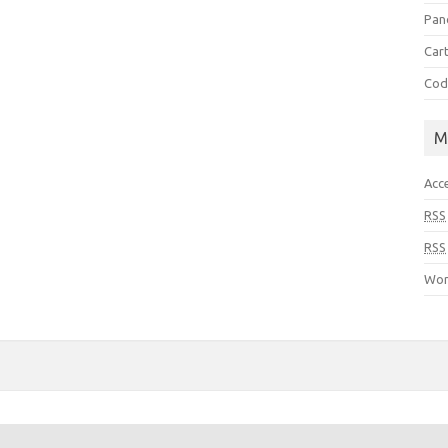
Pan
Cart
Cod
M
Acc
RSS
RSS
Wor