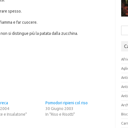
si.
irare spesso.
fiamma e far cuocere.
Rice
 non si distingue più la patata dalla zucchina.
per:
C
Afri
Agli
Anti
Anti
Anti
greca
Pomodori ripieni col riso
Arch
 2004
30 Giugno 2003
ate e Insalatone"
In "Riso e Risotti"
Bisc
Carn