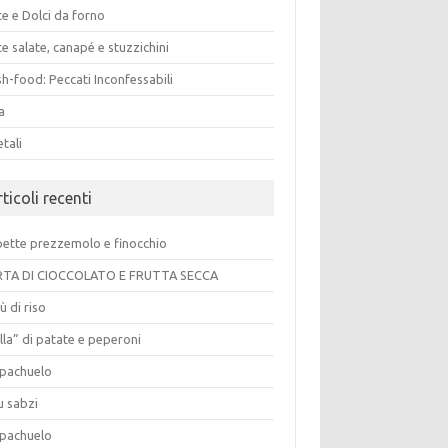
e e Dolci da forno
e salate, canapé e stuzzichini
h-food: Peccati Inconfessabili
a
tali
ticoli recenti
pette prezzemolo e finocchio
TA DI CIOCCOLATO E FRUTTA SECCA
ù di riso
lla” di patate e peperoni
pachuelo
u sabzi
pachuelo