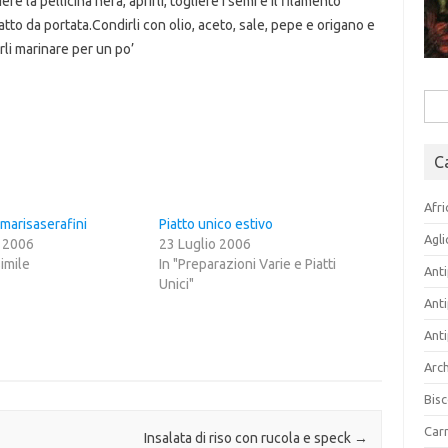
e la pellicina nera, aprirli, togliere i semi e il filamento
piatto da portata.Condirli con olio, aceto, sale, pepe e origano e
li marinare per un po’
Rice
per:
C
Afri
 marisaserafini
Piatto unico estivo
Agli
o 2006
23 Luglio 2006
simile
In "Preparazioni Varie e Piatti
Anti
Unici"
Anti
Anti
Arch
Bisc
Carn
Insalata di riso con rucola e speck
→