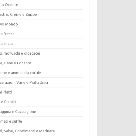
io Oriente
estre, Creme e Zuppe
vo Mondo
ta fresca
ta secca
i, molluschi e crostacei
ze, Pane e Focacce
ame e animali da cortile
arazioni Varie e Piatti Unici
i Piatti
 e Risotti
vaggina e Cacciagione
mati e sufflè
i, Salse, Condimenti e Marinate