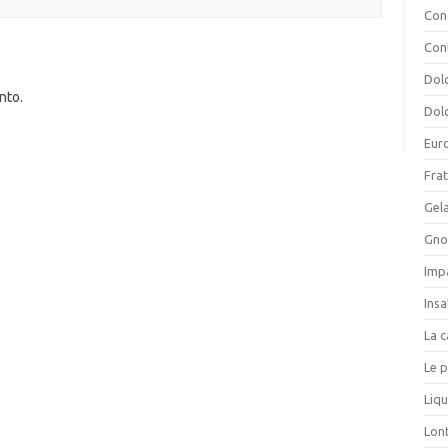
Cons
Con
Dolc
nto.
Dolc
Eur
Frat
Gela
Gnoc
Imp
Insa
La c
Le p
Liqu
Lon