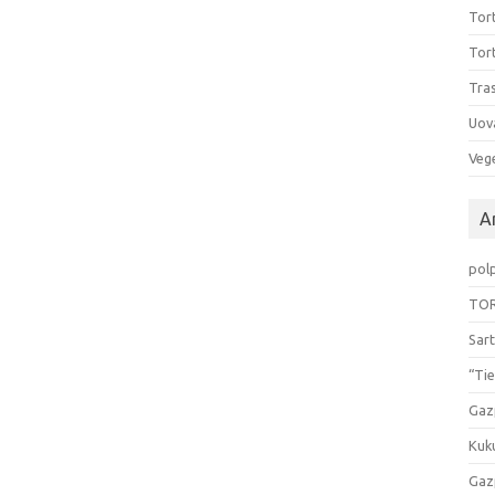
Tort
Tort
Tras
Uov
Vege
Ar
pol
TOR
Sart
“Tie
Gaz
Kuk
Gaz