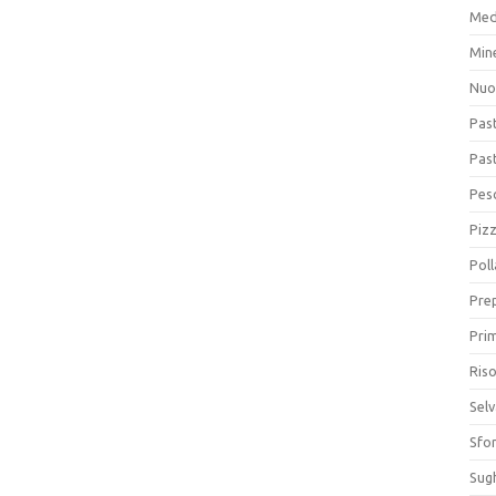
Med
Min
Nuo
Pas
Pas
Pesc
Piz
Poll
Prep
Prim
Riso
Sel
Sfor
Sugh