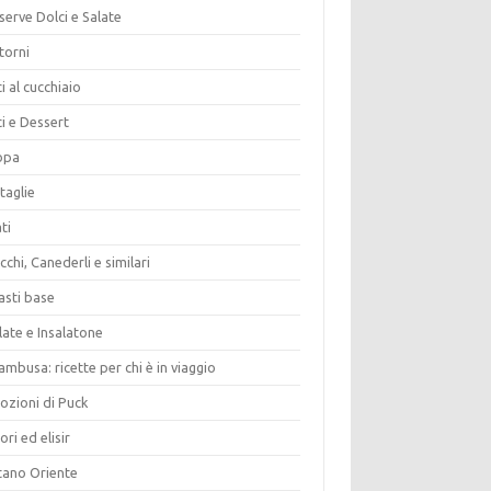
erve Dolci e Salate
torni
i al cucchiaio
i e Dessert
opa
taglie
ti
chi, Canederli e similari
asti base
late e Insalatone
ambusa: ricette per chi è in viaggio
ozioni di Puck
ori ed elisir
tano Oriente