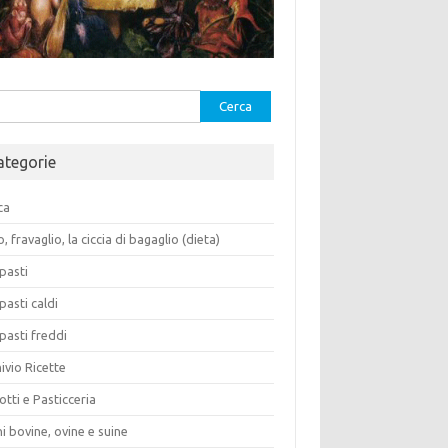
rca
ategorie
ca
o, fravaglio, la ciccia di bagaglio (dieta)
pasti
pasti caldi
pasti freddi
ivio Ricette
otti e Pasticceria
i bovine, ovine e suine