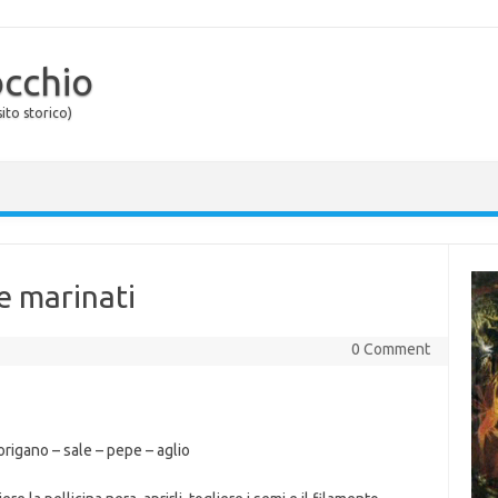
occhio
ito storico)
e marinati
0 Comment
 origano – sale – pepe – aglio