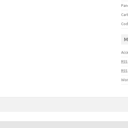
Pan
Cart
Cod
M
Acc
RSS
RSS
Wor