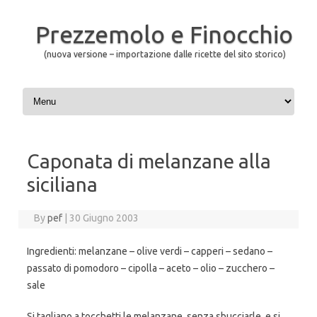
Prezzemolo e Finocchio
(nuova versione – importazione dalle ricette del sito storico)
Skip to content
Caponata di melanzane alla
siciliana
By
pef
|
30 Giugno 2003
Ingredienti: melanzane – olive verdi – capperi – sedano –
passato di pomodoro – cipolla – aceto – olio – zucchero –
sale
Si tagliano a tocchetti le melanzane, senza sbucciarle, e si