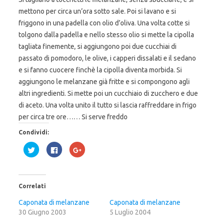
mettono per circa un’ora sotto sale. Poi si lavano e si
friggono in una padella con olio d’oliva. Una volta cotte si
tolgono dalla padella e nello stesso olio si mette la cipolla
tagliata finemente, si aggiungono poi due cucchiai di
passato di pomodoro, le olive, i capperi dissalati e il sedano
e si fanno cuocere finchè la cipolla diventa morbida. Si
aggiungono le melanzane già fritte e si compongono agli
altri ingredienti. Si mette poi un cucchiaio di zucchero e due
di aceto. Una volta unito il tutto si lascia raffreddare in frigo
per circa tre ore…… Si serve freddo
Condividi:
F
F
F
a
a
a
i
i
i
c
c
c
l
l
l
i
i
i
c
c
c
Correlati
q
p
q
u
e
u
i
r
i
Caponata di melanzane
Caponata di melanzane
p
c
p
30 Giugno 2003
e
o
e
5 Luglio 2004
r
n
r