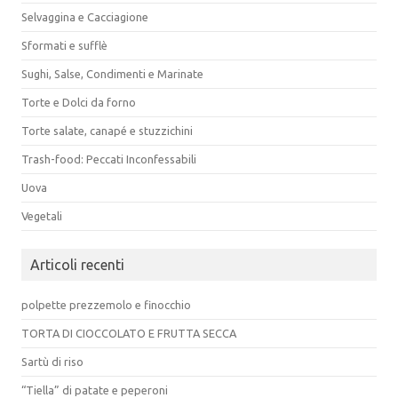
Selvaggina e Cacciagione
Sformati e sufflè
Sughi, Salse, Condimenti e Marinate
Torte e Dolci da forno
Torte salate, canapé e stuzzichini
Trash-food: Peccati Inconfessabili
Uova
Vegetali
Articoli recenti
polpette prezzemolo e finocchio
TORTA DI CIOCCOLATO E FRUTTA SECCA
Sartù di riso
“Tiella” di patate e peperoni