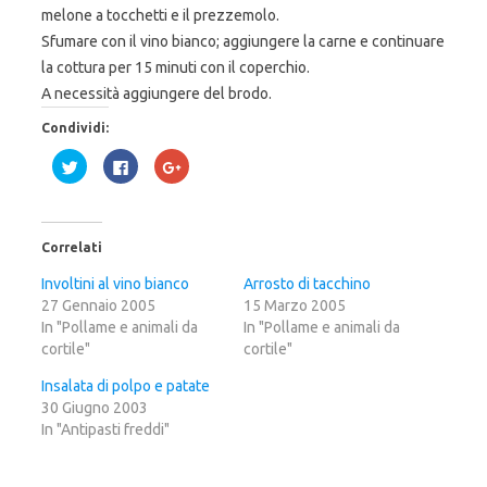
melone a tocchetti e il prezzemolo.
Sfumare con il vino bianco; aggiungere la carne e continuare
la cottura per 15 minuti con il coperchio.
A necessità aggiungere del brodo.
Condividi:
F
F
F
a
a
a
i
i
i
c
c
c
l
l
l
i
i
i
c
c
c
Correlati
q
p
q
u
e
u
i
r
i
Involtini al vino bianco
Arrosto di tacchino
p
c
p
27 Gennaio 2005
e
o
e
15 Marzo 2005
r
n
r
In "Pollame e animali da
In "Pollame e animali da
c
d
c
o
i
o
cortile"
cortile"
n
v
n
d
i
d
i
d
i
Insalata di polpo e patate
v
e
v
30 Giugno 2003
i
r
i
d
e
d
In "Antipasti freddi"
e
s
e
r
u
r
e
F
e
s
a
s