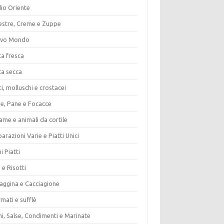
io Oriente
estre, Creme e Zuppe
vo Mondo
ta fresca
ta secca
i, molluschi e crostacei
ze, Pane e Focacce
ame e animali da cortile
arazioni Varie e Piatti Unici
i Piatti
 e Risotti
vaggina e Cacciagione
mati e sufflè
i, Salse, Condimenti e Marinate