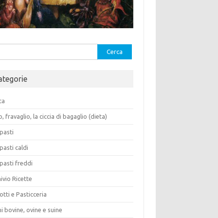
rca
ategorie
ca
o, fravaglio, la ciccia di bagaglio (dieta)
pasti
pasti caldi
pasti freddi
ivio Ricette
otti e Pasticceria
i bovine, ovine e suine