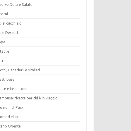
erve Dolci e Salate
torni
i al cucchiaio
i e Dessert
opa
taglie
ti
chi, Canederli e similari
asti base
late e Insalatone
ambusa: ricette per chi è in viaggio
ozioni di Puck
ori ed elisir
tano Oriente