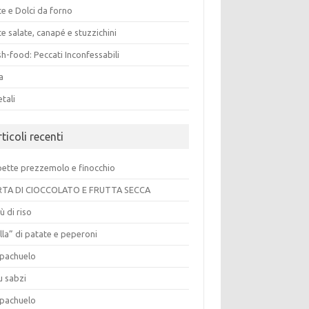
e e Dolci da forno
e salate, canapé e stuzzichini
h-food: Peccati Inconfessabili
a
tali
ticoli recenti
pette prezzemolo e finocchio
TA DI CIOCCOLATO E FRUTTA SECCA
ù di riso
lla” di patate e peperoni
pachuelo
u sabzi
pachuelo