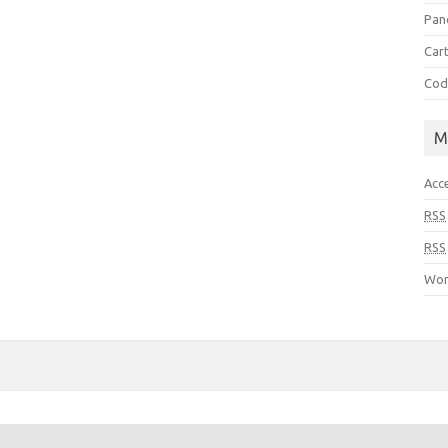
Pan
Cart
Cod
M
Acc
RSS
RSS
Wor