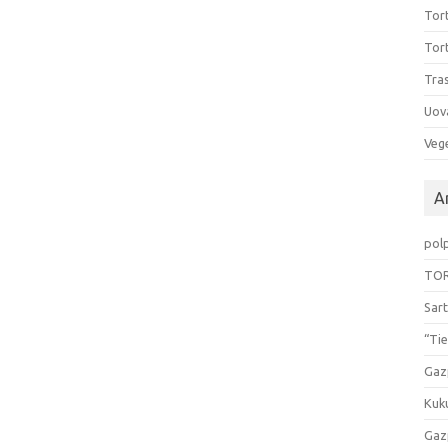
Tort
Tort
Tras
Uov
Vege
Ar
pol
TOR
Sart
“Tie
Gaz
Kuk
Gaz