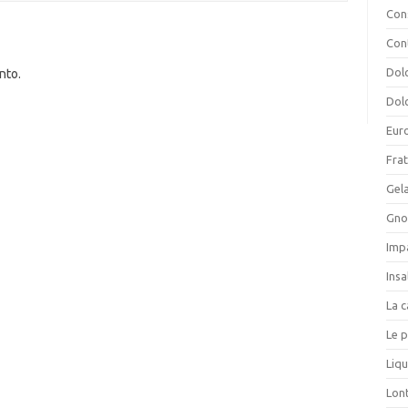
Cons
Con
Dolc
nto.
Dolc
Eur
Frat
Gela
Gnoc
Imp
Insa
La c
Le p
Liqu
Lon