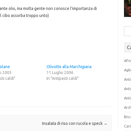
dante olio, ma molta gente non conosce l’importanza di
il cibo assorba troppo unto)
Rice
per:
C
Afri
colane
Olivotte alla Marchigiana
Agli
o 2003
11 Luglio 2006
sti caldi"
In "Antipasti caldi"
Anti
Anti
Anti
Arch
Bisc
Insalata di riso con rucola e speck
→
Carn