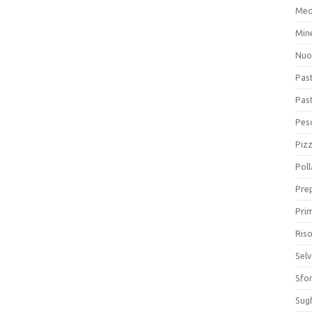
Med
Min
Nuo
Pas
Pas
Pesc
Piz
Poll
Prep
Prim
Riso
Sel
Sfor
Sugh