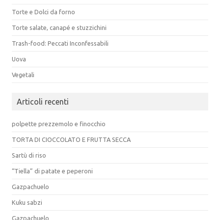
Torte e Dolci da forno
Torte salate, canapé e stuzzichini
Trash-food: Peccati Inconfessabili
Uova
Vegetali
Articoli recenti
polpette prezzemolo e finocchio
TORTA DI CIOCCOLATO E FRUTTA SECCA
Sartù di riso
“Tiella” di patate e peperoni
Gazpachuelo
Kuku sabzi
Gazpachuelo