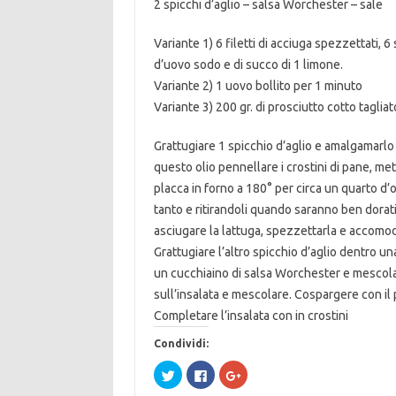
2 spicchi d’aglio – salsa Worchester – sale
Variante 1) 6 filetti di acciuga spezzettati, 6 
d’uovo sodo e di succo di 1 limone.
Variante 2) 1 uovo bollito per 1 minuto
Variante 3) 200 gr. di prosciutto cotto tagliato
Grattugiare 1 spicchio d’aglio e amalgamarlo 
questo olio pennellare i crostini di pane, met
placca in forno a 180° per circa un quarto d’o
tanto e ritirandoli quando saranno ben dorati
asciugare la lattuga, spezzettarla e accomod
Grattugiare l’altro spicchio d’aglio dentro una 
un cucchiaino di salsa Worchester e mescol
sull’insalata e mescolare. Cospargere con il
Completare l’insalata con in crostini
Condividi:
F
F
F
a
a
a
i
i
i