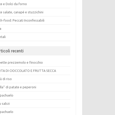
e e Dolci da forno
e salate, canapé e stuzzichini
h-food: Peccati Inconfessabili
a
tali
ticoli recenti
pette prezzemolo e finocchio
TA DI CIOCCOLATO E FRUTTA SECCA
ù di riso
lla” di patate e peperoni
pachuelo
u sabzi
pachuelo