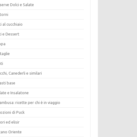
erve Dolci e Salate
torni
i al cucchiaio
i e Dessert
opa
taglie
ti
chi, Canederli e similari
asti base
late e Insalatone
ambusa: ricette per chi è in viaggio
ozioni di Puck
ori ed elisir
tano Oriente