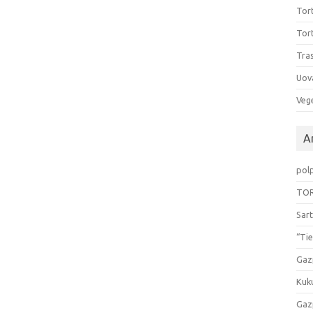
Tort
Tort
Tras
Uov
Vege
Ar
pol
TOR
Sart
“Tie
Gaz
Kuk
Gaz