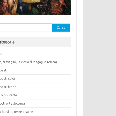
rca
ategorie
ca
o, fravaglio, la ciccia di bagaglio (dieta)
pasti
pasti caldi
pasti freddi
ivio Ricette
otti e Pasticceria
i bovine, ovine e suine