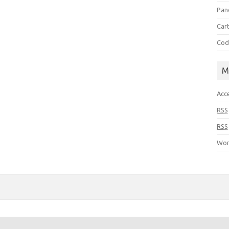
Pan
Cart
Cod
M
Acc
RSS
RSS
Wor