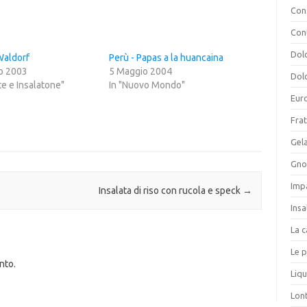
Cons
Con
Dolc
Waldorf
Perù - Papas a la huancaina
o 2003
5 Maggio 2004
Dolc
ate e Insalatone"
In "Nuovo Mondo"
Eur
Frat
Gela
Gnoc
Imp
Insalata di riso con rucola e speck
→
Insa
La c
Le p
nto.
Liqu
Lon