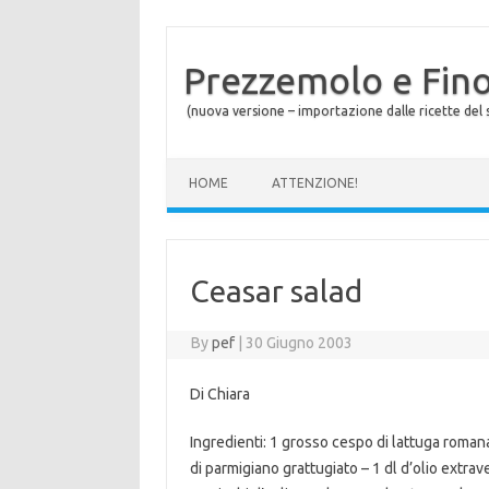
Prezzemolo e Fin
(nuova versione – importazione dalle ricette del s
Skip to content
HOME
ATTENZIONE!
Ceasar salad
By
pef
|
30 Giugno 2003
Di Chiara
Ingredienti: 1 grosso cespo di lattuga romana 
di parmigiano grattugiato – 1 dl d’olio extrav