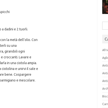
spicchi
Rice
 a dadini e 2 tuorli.
per:
C
con la metà dell’olio. Con
terli su una
Afri
ra, girandoli ogni
 e croccanti. Lavare e
Agli
arla in una ciotola ampia.
Anti
ciotolina e unirvi il sale e
Anti
are bene. Cospargere
 parmigiano e mescolare.
Anti
Arch
Bisc
Carn