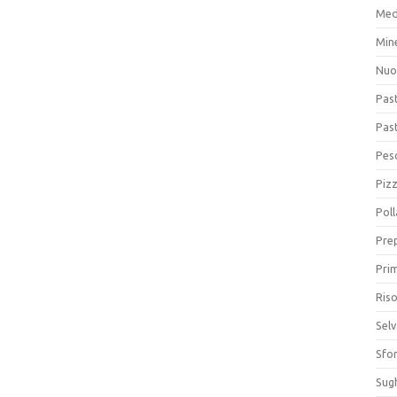
Med
Min
Nuo
Pas
Pas
Pesc
Piz
Poll
Prep
Prim
Riso
Sel
Sfor
Sugh