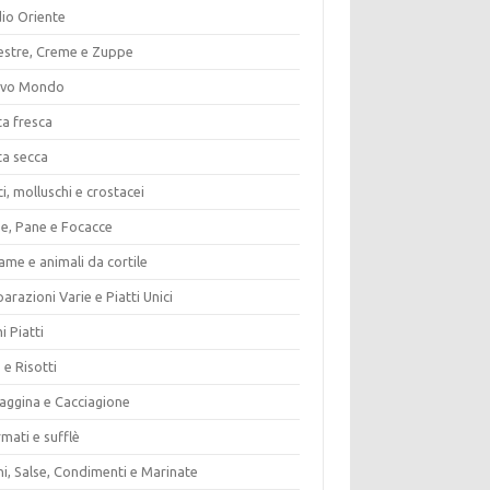
io Oriente
estre, Creme e Zuppe
vo Mondo
ta fresca
ta secca
i, molluschi e crostacei
ze, Pane e Focacce
ame e animali da cortile
arazioni Varie e Piatti Unici
i Piatti
 e Risotti
vaggina e Cacciagione
mati e sufflè
i, Salse, Condimenti e Marinate