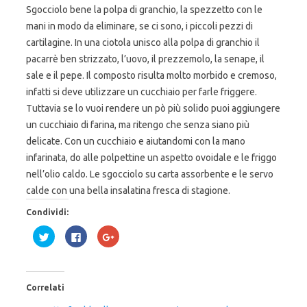
Sgocciolo bene la polpa di granchio, la spezzetto con le
mani in modo da eliminare, se ci sono, i piccoli pezzi di
cartilagine. In una ciotola unisco alla polpa di granchio il
pacarrè ben strizzato, l’uovo, il prezzemolo, la senape, il
sale e il pepe. Il composto risulta molto morbido e cremoso,
infatti si deve utilizzare un cucchiaio per farle friggere.
Tuttavia se lo vuoi rendere un pò più solido puoi aggiungere
un cucchiaio di farina, ma ritengo che senza siano più
delicate. Con un cucchiaio e aiutandomi con la mano
infarinata, do alle polpettine un aspetto ovoidale e le friggo
nell’olio caldo. Le sgocciolo su carta assorbente e le servo
calde con una bella insalatina fresca di stagione.
Condividi:
F
F
F
a
a
a
i
i
i
c
c
c
l
l
l
i
i
i
c
c
c
Correlati
q
p
q
u
e
u