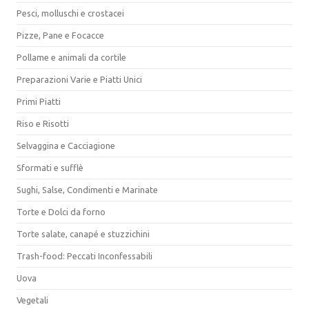
Pesci, molluschi e crostacei
Pizze, Pane e Focacce
Pollame e animali da cortile
Preparazioni Varie e Piatti Unici
Primi Piatti
Riso e Risotti
Selvaggina e Cacciagione
Sformati e sufflè
Sughi, Salse, Condimenti e Marinate
Torte e Dolci da forno
Torte salate, canapé e stuzzichini
Trash-food: Peccati Inconfessabili
Uova
Vegetali