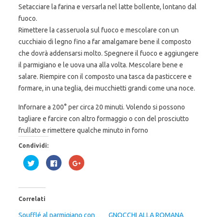
Setacciare la farina e versarla nel latte bollente, lontano dal
fuoco.
Rimettere la casseruola sul fuoco e mescolare con un
cucchiaio di legno fino a far amalgamare bene il composto
che dovrà addensarsi molto. Spegnere il fuoco e aggiungere
il parmigiano e le uova una alla volta. Mescolare bene e
salare. Riempire con il composto una tasca da pasticcere e
formare, in una teglia, dei mucchietti grandi come una noce.
Infornare a 200° per circa 20 minuti. Volendo si possono
tagliare e farcire con altro formaggio o con del prosciutto
frullato e rimettere qualche minuto in forno
Condividi:
F
F
F
a
a
a
i
i
i
c
c
c
l
l
l
i
i
i
c
c
c
Correlati
q
p
q
u
e
u
i
r
i
Soufflé al parmigiano con
GNOCCHI ALLA ROMANA