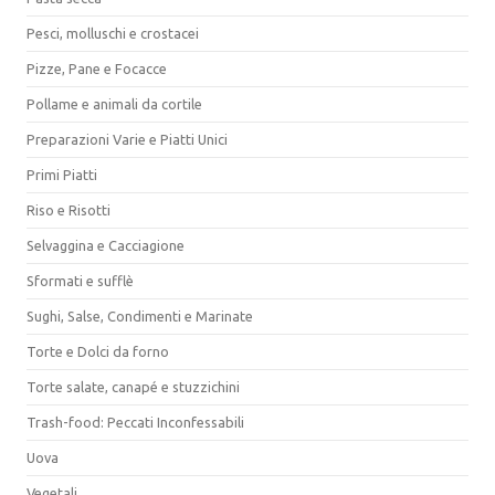
Pesci, molluschi e crostacei
Pizze, Pane e Focacce
Pollame e animali da cortile
Preparazioni Varie e Piatti Unici
Primi Piatti
Riso e Risotti
Selvaggina e Cacciagione
Sformati e sufflè
Sughi, Salse, Condimenti e Marinate
Torte e Dolci da forno
Torte salate, canapé e stuzzichini
Trash-food: Peccati Inconfessabili
Uova
Vegetali