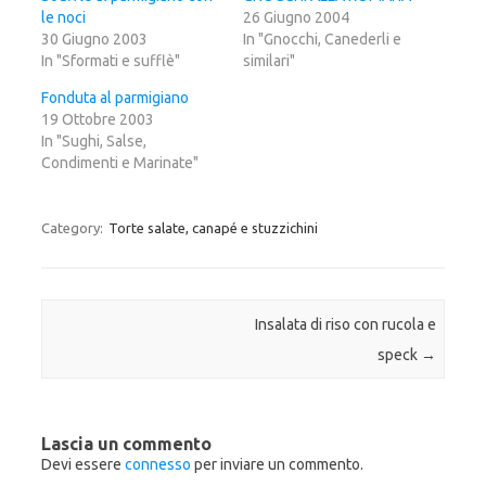
p
c
p
le noci
e
o
e
26 Giugno 2004
r
n
r
30 Giugno 2003
In "Gnocchi, Canederli e
c
d
c
o
i
o
In "Sformati e sufflè"
similari"
n
v
n
d
i
d
i
d
i
Fonduta al parmigiano
v
e
v
19 Ottobre 2003
i
r
i
d
e
d
In "Sughi, Salse,
e
s
e
r
u
r
Condimenti e Marinate"
e
F
e
s
a
s
u
c
u
T
e
G
w
b
o
Category:
Torte salate, canapé e stuzzichini
i
o
o
t
o
g
t
k
l
e
(
e
r
S
+
(
i
(
S
a
S
Post navigation
Insalata di riso con rucola e
i
p
i
a
r
a
speck
→
p
e
p
r
i
r
e
n
e
i
u
i
n
n
n
u
a
u
n
n
n
Lascia un commento
a
u
a
n
o
n
Devi essere
connesso
per inviare un commento.
u
v
u