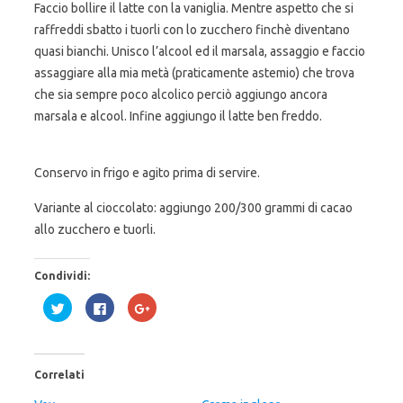
Faccio bollire il latte con la vaniglia. Mentre aspetto che si
raffreddi sbatto i tuorli con lo zucchero finchè diventano
quasi bianchi. Unisco l’alcool ed il marsala, assaggio e faccio
assaggiare alla mia metà (praticamente astemio) che trova
che sia sempre poco alcolico perciò aggiungo ancora
marsala e alcool. Infine aggiungo il latte ben freddo.
Conservo in frigo e agito prima di servire.
Variante al cioccolato: aggiungo 200/300 grammi di cacao
allo zucchero e tuorli.
Condividi:
F
F
F
a
a
a
i
i
i
c
c
c
l
l
l
i
i
i
c
c
c
Correlati
q
p
q
u
e
u
i
r
i