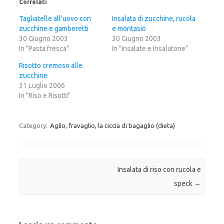
Correlati
q
p
q
u
e
u
i
r
i
Tagliatelle all'uovo con
Insalata di zucchine, rucola
p
c
p
zucchine e gamberetti
e
o
e
e montasio
r
n
r
30 Giugno 2003
30 Giugno 2003
c
d
c
o
i
o
In "Pasta fresca"
In "Insalate e Insalatone"
n
v
n
d
i
d
i
d
i
Risotto cremoso alle
v
e
v
zucchine
i
r
i
d
e
d
31 Luglio 2006
e
s
e
r
u
r
In "Riso e Risotti"
e
F
e
s
a
s
u
c
u
T
e
G
w
b
o
Category:
Aglio, fravaglio, la ciccia di bagaglio (dieta)
i
o
o
t
o
g
t
k
l
e
(
e
r
S
+
(
i
(
S
a
S
Post navigation
Insalata di riso con rucola e
i
p
i
a
r
a
speck
→
p
e
p
r
i
r
e
n
e
i
u
i
n
n
n
u
a
u
n
n
n