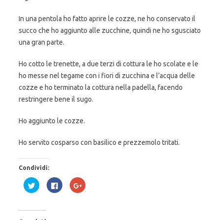
In una pentola ho fatto aprire le cozze, ne ho conservato il
succo che ho aggiunto alle zucchine, quindi ne ho sgusciato
una gran parte.
Ho cotto le trenette, a due terzi di cottura le ho scolate e le
ho messe nel tegame con i fiori di zucchina e l’acqua delle
cozze e ho terminato la cottura nella padella, facendo
restringere bene il sugo.
Ho aggiunto le cozze.
Ho servito cosparso con basilico e prezzemolo tritati.
Condividi:
F
F
F
a
a
a
i
i
i
c
c
c
l
l
l
i
i
i
c
c
c