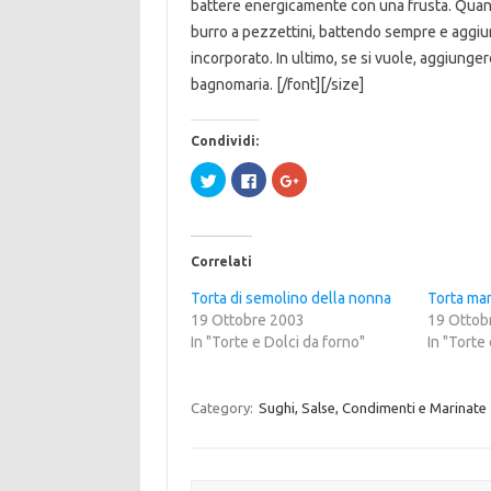
battere energicamente con una frusta. Quando
burro a pezzettini, battendo sempre e aggi
incorporato. In ultimo, se si vuole, aggiunge
bagnomaria. [/font][/size]
Condividi:
F
F
F
a
a
a
i
i
i
c
c
c
l
l
l
i
i
i
c
c
c
Correlati
q
p
q
u
e
u
i
r
i
Torta di semolino della nonna
Torta ma
p
c
p
19 Ottobre 2003
e
o
e
19 Ottob
r
n
r
In "Torte e Dolci da forno"
In "Torte
c
d
c
o
i
o
n
v
n
d
i
d
i
d
i
Category:
Sughi, Salse, Condimenti e Marinate
v
e
v
i
r
i
d
e
d
e
s
e
r
u
r
e
F
e