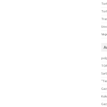
Tort
Tort
Tras
Uov
Vege
Ar
pol
TOR
Sart
“Tie
Gaz
Kuk
Gaz