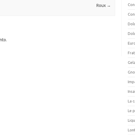
Cons
Roux
→
Con
Dolc
Dolc
nto.
Eur
Frat
Gela
Gnoc
Imp
Insa
La c
Le p
Liqu
Lon