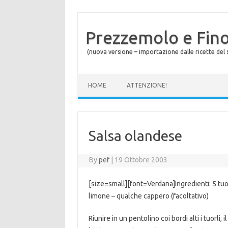
Prezzemolo e Fin
(nuova versione – importazione dalle ricette del s
Skip to content
HOME
ATTENZIONE!
Salsa olandese
By
pef
|
19 Ottobre 2003
[size=small][font=Verdana]Ingredienti: 5 tuorl
limone – qualche cappero (facoltativo)
Riunire in un pentolino coi bordi alti i tuorli