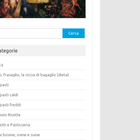
rca
ategorie
ca
o, fravaglio, la ciccia di bagaglio (dieta)
pasti
pasti caldi
pasti freddi
ivio Ricette
otti e Pasticceria
i bovine, ovine e suine