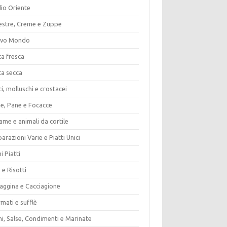
io Oriente
estre, Creme e Zuppe
vo Mondo
ta fresca
ta secca
i, molluschi e crostacei
ze, Pane e Focacce
ame e animali da cortile
arazioni Varie e Piatti Unici
i Piatti
 e Risotti
vaggina e Cacciagione
mati e sufflè
i, Salse, Condimenti e Marinate