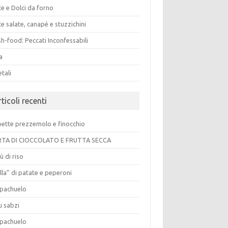
e e Dolci da forno
e salate, canapé e stuzzichini
h-food: Peccati Inconfessabili
a
tali
ticoli recenti
pette prezzemolo e finocchio
TA DI CIOCCOLATO E FRUTTA SECCA
ù di riso
lla” di patate e peperoni
pachuelo
u sabzi
pachuelo