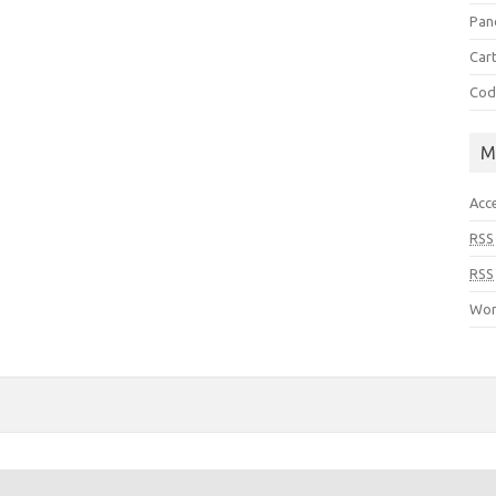
Pan
Cart
Cod
M
Acc
RSS
RSS
Wor