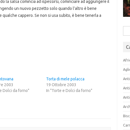
 la salsa comincia ad ispessirsi, cominciare ad aggiungere il
ungendo un nuovo pezzetto solo quando l’altro è bene
re qualche cappero. Se non si usa subito, è bene tenerla a
Rice
per:
C
Afri
Agli
ntovana
Torta di mele polacca
Anti
re 2003
19 Ottobre 2003
Anti
 e Dolci da forno"
In "Torte e Dolci da forno"
Anti
Arch
Bisc
Carn