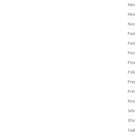
Med
Min
Nuo
Pas
Pas
Pesc
Piz
Poll
Prep
Prim
Riso
Sel
Sfor
Sugh