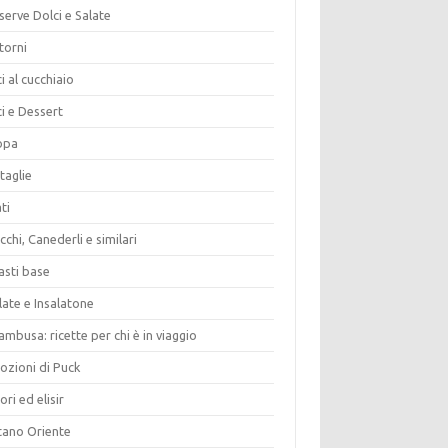
erve Dolci e Salate
torni
i al cucchiaio
i e Dessert
opa
taglie
ti
chi, Canederli e similari
asti base
late e Insalatone
ambusa: ricette per chi è in viaggio
ozioni di Puck
ori ed elisir
tano Oriente