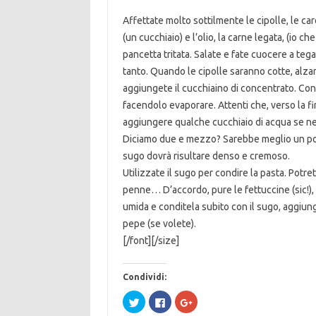
Affettate molto sottilmente le cipolle, le car
(un cucchiaio) e l’olio, la carne legata, (io 
pancetta tritata. Salate e fate cuocere a te
tanto. Quando le cipolle saranno cotte, alzar
aggiungete il cucchiaino di concentrato. Con
facendolo evaporare. Attenti che, verso la fin
aggiungere qualche cucchiaio di acqua se nec
Diciamo due e mezzo? Sarebbe meglio un po’ di
sugo dovrà risultare denso e cremoso.
Utilizzate il sugo per condire la pasta. Potrete
penne… D’accordo, pure le fettuccine (sic!), 
umida e conditela subito con il sugo, aggiun
pepe (se volete).
[/font][/size]
Condividi:
F
F
F
a
a
a