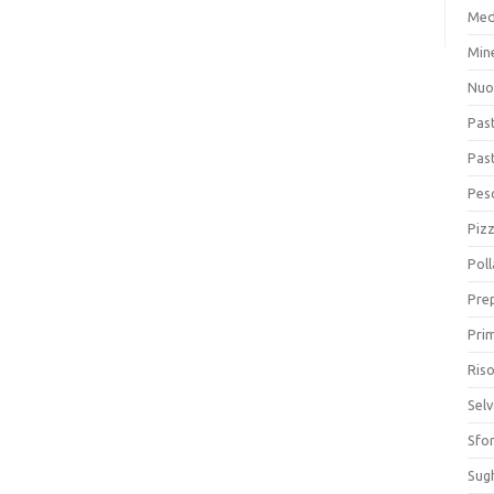
Med
Min
Nuo
Pas
Pas
Pesc
Piz
Poll
Prep
Prim
Riso
Sel
Sfor
Sugh