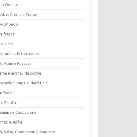
io Oriente
estre, Creme e Zuppe
vo Mondo
ta fresca
ta secca
i, molluschi e crostacei
ze, Pane e Focacce
ame e animali da cortile
arazioni Varie e Piatti Unici
i Piatti
 e Risotti
vaggina e Cacciagione
mati e sufflè
i, Salse, Condimenti e Marinate