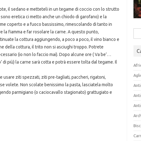
ote, il sedano e metteteli in un tegame di coccio con lo strutto
che sono eretica ci metto anche un chiodo di garofano) e la
game coperto e a fuoco bassissimo, rimescolando di tanto in
e la fiamma e far rosolare la carne. A questo punto,
Rice
tinuate la cottura aggiungendo, a poco a poco, il vino bianco e
per:
e della cottura, il trito non si asciughi troppo. Potrete
C
essario (io non lo faccio mai). Dopo alcune ore ( Va be’…
 più) la carne sarà cotta e potrà essere tolta dal tegame. Il
Afri
Agli
 usare ziti spezzati, ziti pre-tagliati, paccheri, rigatoni,
se volete. Non scolate benissimo la pasta, lasciatela molto
Anti
gendo parmigiano (o caciocavallo stagionato) grattugiato e
Anti
Anti
Arch
Bisc
Carn