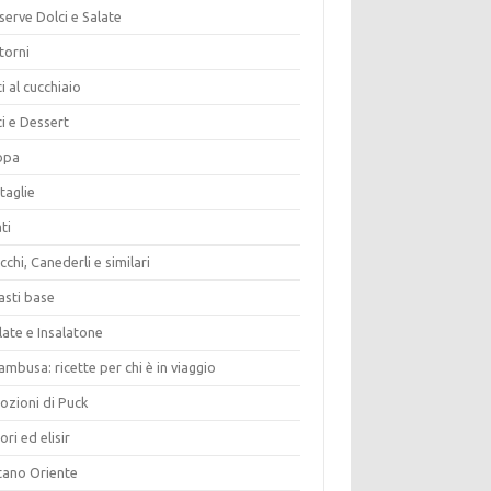
erve Dolci e Salate
torni
i al cucchiaio
i e Dessert
opa
taglie
ti
chi, Canederli e similari
asti base
late e Insalatone
ambusa: ricette per chi è in viaggio
ozioni di Puck
ori ed elisir
tano Oriente