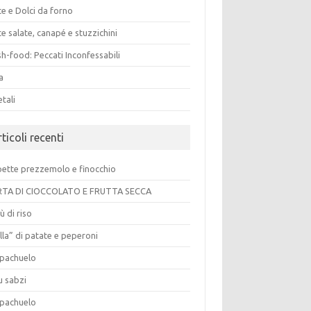
e e Dolci da forno
e salate, canapé e stuzzichini
h-food: Peccati Inconfessabili
a
tali
ticoli recenti
pette prezzemolo e finocchio
TA DI CIOCCOLATO E FRUTTA SECCA
ù di riso
lla” di patate e peperoni
pachuelo
u sabzi
pachuelo