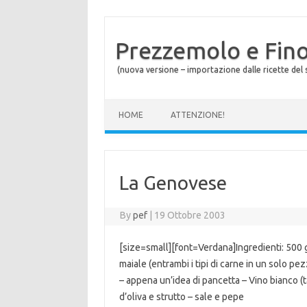
Prezzemolo e Fin
(nuova versione – importazione dalle ricette del s
Skip to content
HOME
ATTENZIONE!
La Genovese
By
pef
|
19 Ottobre 2003
[size=small][font=Verdana]Ingredienti: 500 gr
maiale (entrambi i tipi di carne in un solo pe
– appena un’idea di pancetta – Vino bianco (
d’oliva e strutto – sale e pepe