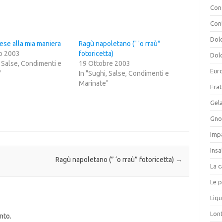
Cons
Con
Dolc
ese alla mia maniera
Ragù napoletano (" 'o rraù"
o 2003
fotoricetta)
Dolc
, Salse, Condimenti e
19 Ottobre 2003
Eur
"
In "Sughi, Salse, Condimenti e
Marinate"
Frat
Gela
Gnoc
Imp
Insa
Ragù napoletano (” ‘o rraù” fotoricetta)
→
La c
Le p
Liqu
Lon
nto.