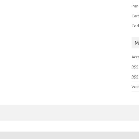
Pan
Cart
Cod
M
Acc
RSS
RSS
Wor