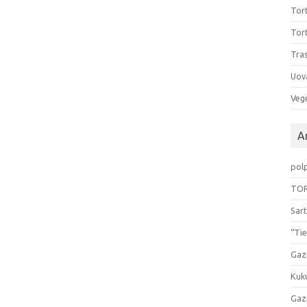
Tort
Tort
Tras
Uov
Vege
Ar
pol
TOR
Sart
“Tie
Gaz
Kuk
Gaz