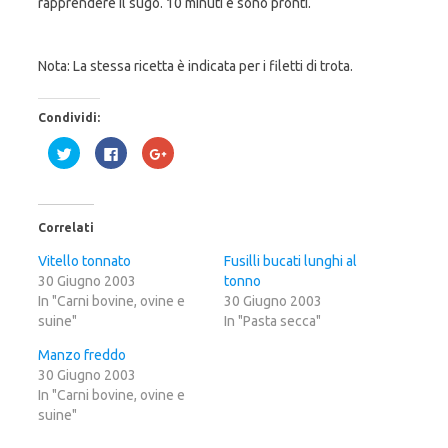
rapprendere il sugo. 10 minuti e sono pronti.
Nota: La stessa ricetta è indicata per i filetti di trota.
Condividi:
F
F
F
a
a
a
i
i
i
c
c
c
l
l
l
i
i
i
c
c
c
Correlati
q
p
q
u
e
u
i
r
i
Vitello tonnato
Fusilli bucati lunghi al
p
c
p
30 Giugno 2003
e
o
e
tonno
r
n
r
In "Carni bovine, ovine e
30 Giugno 2003
c
d
c
o
i
o
suine"
In "Pasta secca"
n
v
n
d
i
d
i
d
i
Manzo freddo
v
e
v
30 Giugno 2003
i
r
i
d
e
d
In "Carni bovine, ovine e
e
s
e
r
u
r
suine"
e
F
e
s
a
s