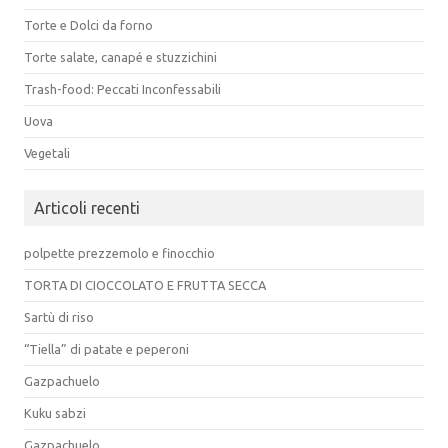
Torte e Dolci da forno
Torte salate, canapé e stuzzichini
Trash-food: Peccati Inconfessabili
Uova
Vegetali
Articoli recenti
polpette prezzemolo e finocchio
TORTA DI CIOCCOLATO E FRUTTA SECCA
Sartù di riso
“Tiella” di patate e peperoni
Gazpachuelo
Kuku sabzi
Gazpachuelo