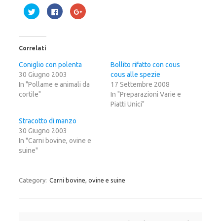
F
F
F
a
a
a
i
i
i
c
c
c
l
l
l
i
i
i
c
c
c
Correlati
q
p
q
u
e
u
i
r
i
Coniglio con polenta
Bollito rifatto con cous
p
c
p
30 Giugno 2003
e
o
e
cous alle spezie
r
n
r
In "Pollame e animali da
17 Settembre 2008
c
d
c
o
i
o
cortile"
In "Preparazioni Varie e
n
v
n
d
i
d
Piatti Unici"
i
d
i
v
e
v
Stracotto di manzo
i
r
i
d
e
d
30 Giugno 2003
e
s
e
r
u
r
In "Carni bovine, ovine e
e
F
e
suine"
s
a
s
u
c
u
T
e
G
w
b
o
i
o
o
Category:
Carni bovine, ovine e suine
t
o
g
t
k
l
e
(
e
r
S
+
(
i
(
S
a
S
i
p
i