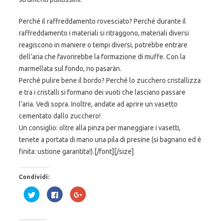
Perché il raffreddamento rovesciato? Perché durante il
raffreddamento i materiali si ritraggono, materiali diversi
reagiscono in maniere o tempi diversi, potrebbe entrare
dell’aria che favorirebbe la formazione di muffe. Con la
marmellata sul fondo, no pasaràn.
Perché pulire bene il bordo? Perché lo zucchero cristallizza
e tra i cristalli si formano dei vuoti che lasciano passare
l’aria. Vedi sopra. Inoltre, andate ad aprire un vasetto
cementato dallo zucchero!
Un consiglio: oltre alla pinza per maneggiare i vasetti,
tenete a portata di mano una pila di presine (si bagnano ed è
finita: ustione garantita!).[/font][/size]
Condividi:
F
F
F
a
a
a
i
i
i
c
c
c
l
l
l