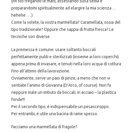
(Mi sto fregando le mani, assestando sulla sedia e
preparandomi spiritualmente ad elargire la mia scienza…
hehehe … )
Come la volete, la vostra marmellata? Caramellata, ossia del
tipo tradizionale? Oppure che sappia di frutta fresca? Le
tecniche son diverse.
La premessa è comune: usare soltanto boccali
perfettamente puliti e sterilizzati (insieme ai loro coperchi)
appena prima di invasare, e tenuti nella loro acqua di cottura
fino all’attimo della lavorazione.
Ovviamente, serve un paio di pinze, a meno che non vi
sentiate l’animo di Giovanna (D’Arco, of course). Non fa
neppure male un imbuto da boccali, in acciaio – la plastica
fonde!!!
Per il secondo tipo, è indispensabile un pesasciroppo.
Per entrambi, è utile una bacina di rame spesso.
Facciamo una marmellata di fragole?