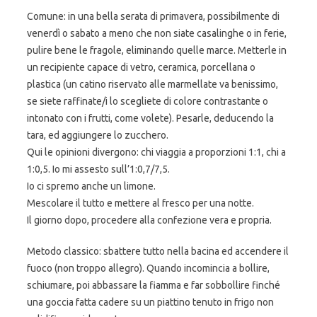
Comune: in una bella serata di primavera, possibilmente di
venerdì o sabato a meno che non siate casalinghe o in ferie,
pulire bene le fragole, eliminando quelle marce. Metterle in
un recipiente capace di vetro, ceramica, porcellana o
plastica (un catino riservato alle marmellate va benissimo,
se siete raffinate/i lo scegliete di colore contrastante o
intonato con i frutti, come volete). Pesarle, deducendo la
tara, ed aggiungere lo zucchero.
Qui le opinioni divergono: chi viaggia a proporzioni 1:1, chi a
1:0,5. Io mi assesto sull’1:0,7/7,5.
Io ci spremo anche un limone.
Mescolare il tutto e mettere al fresco per una notte.
Il giorno dopo, procedere alla confezione vera e propria.
Metodo classico: sbattere tutto nella bacina ed accendere il
fuoco (non troppo allegro). Quando incomincia a bollire,
schiumare, poi abbassare la fiamma e far sobbollire finché
una goccia fatta cadere su un piattino tenuto in frigo non