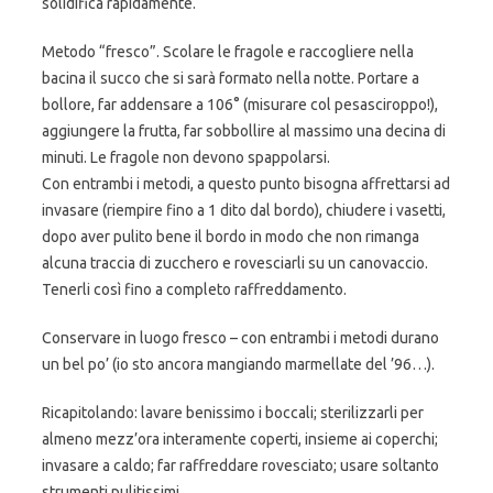
solidifica rapidamente.
Metodo “fresco”. Scolare le fragole e raccogliere nella
bacina il succo che si sarà formato nella notte. Portare a
bollore, far addensare a 106° (misurare col pesasciroppo!),
aggiungere la frutta, far sobbollire al massimo una decina di
minuti. Le fragole non devono spappolarsi.
Con entrambi i metodi, a questo punto bisogna affrettarsi ad
invasare (riempire fino a 1 dito dal bordo), chiudere i vasetti,
dopo aver pulito bene il bordo in modo che non rimanga
alcuna traccia di zucchero e rovesciarli su un canovaccio.
Tenerli così fino a completo raffreddamento.
Conservare in luogo fresco – con entrambi i metodi durano
un bel po’ (io sto ancora mangiando marmellate del ’96…).
Ricapitolando: lavare benissimo i boccali; sterilizzarli per
almeno mezz’ora interamente coperti, insieme ai coperchi;
invasare a caldo; far raffreddare rovesciato; usare soltanto
strumenti pulitissimi.