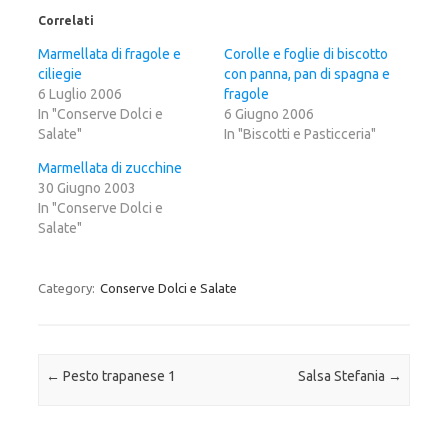
i
i
i
c
c
c
Correlati
q
p
q
u
e
u
i
r
i
Marmellata di fragole e
Corolle e foglie di biscotto
p
c
p
ciliegie
e
o
e
con panna, pan di spagna e
r
n
r
6 Luglio 2006
fragole
c
d
c
o
i
o
In "Conserve Dolci e
6 Giugno 2006
n
v
n
Salate"
d
i
d
In "Biscotti e Pasticceria"
i
d
i
v
e
v
Marmellata di zucchine
i
r
i
d
e
d
30 Giugno 2003
e
s
e
r
u
r
In "Conserve Dolci e
e
F
e
Salate"
s
a
s
u
c
u
T
e
G
w
b
o
i
o
o
Category:
Conserve Dolci e Salate
t
o
g
t
k
l
e
(
e
r
S
+
(
i
(
S
a
S
i
p
i
a
r
a
Post navigation
←
Pesto trapanese 1
Salsa Stefania
→
p
e
p
r
i
r
e
n
e
i
u
i
n
n
n
u
a
u